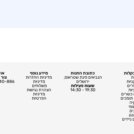
בקלות
כתובת החנות
מידע נוסף
אוד
ת
הנביאים פינת שטראוס,
מדיניות החזרות
צור 
ניות
ירושלים
מדיניות
40-886
רים
שעות פעילות
משלוחים ​
יות
19:30 - 14:30
הצהרת נגישות
 כשרים
מדיניות
 תומכים
הפרטיות
יה
ומי
ים
גן
ניידים