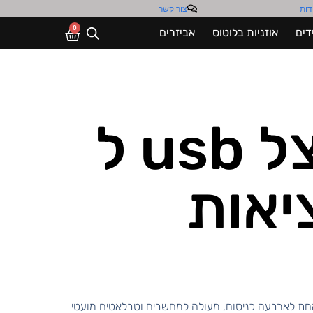
דות
צור קשר
0
דים
אוזניות בלוטוס
אביזרים
מפצל usb ל
צל כניסת usb אחת לארבעה כניסום, מעולה למחשבים וטבלאטים מועטי