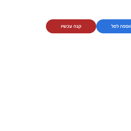
וספה לסל
קנה עכשיו
הדס כהן
8 לפני חודשים
ל שרות מדהים כל כך על סבלנות ועל שעות אין
אחלה חנות המחירים 