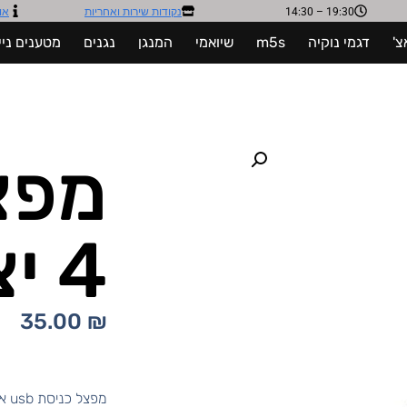
19:30 – 14:30
נקודות שירות ואחריות​
או
צ'
דגמי נוקיה
m5s
שיואמי
המנגן
נגנים
מטענים ניי
4 יציאות
35.00
₪
מפ