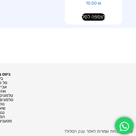
10.00
₪
הוספה לסל
ניווט 
בי
סל ק
אביז
אוזנ
טלפונים
טלפונים
נוק
שיא
נגנ
המנ
מטענים 
© כל הזכויות שמורות לאתר ענק הסלולר