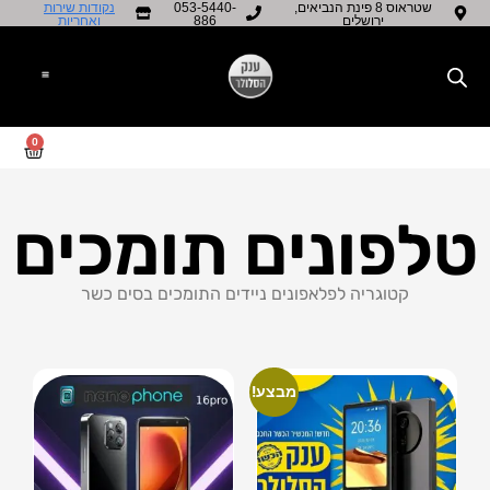
שטראוס 8 פינת הנביאים,
053-5440-
נקודות שירות
ירושלים
886
ואחריות​
0
טלפונים תומכים
קטוגריה לפלאפונים ניידים התומכים בסים כשר
מבצע!