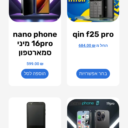
nano phone
qin f25 pro
16pro מיני
החל מ
₪
684.00
סמארטפון
599.00
₪
בחר אפשרויות
הוספה לסל