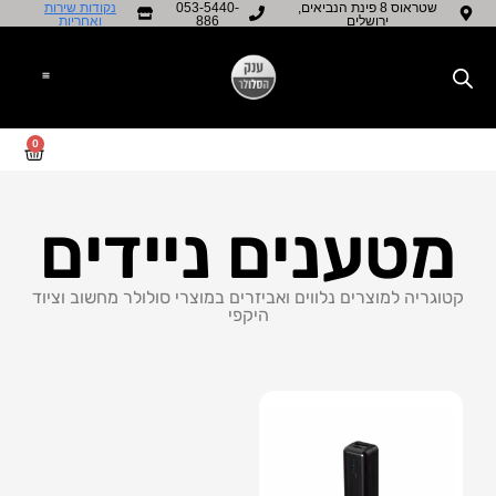
שטראוס 8 פינת הנביאים,
053-5440-
נקודות שירות
ירושלים
886
ואחריות​
0
מטענים ניידים
קטוגריה למוצרים נלווים ואביזרים במוצרי סולולר מחשוב וציוד
היקפי