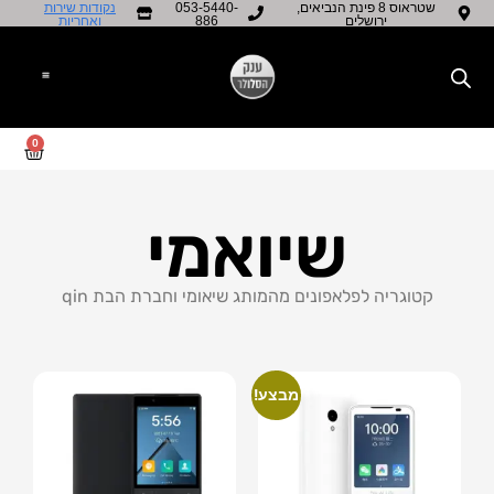
שטראוס 8 פינת הנביאים,
053-5440-
נקודות שירות
ירושלים
886
ואחריות​
0
שיואמי
קטוגריה לפלאפונים מהמותג שיאומי וחברת הבת qin
מבצע!