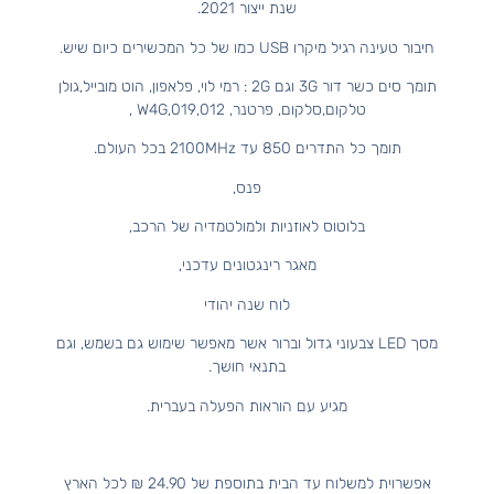
שנת ייצור 2021.
חיבור טעינה רגיל מיקרו USB כמו של כל המכשירים כיום שיש.
תומך סים כשר דור 3G וגם 2G : רמי לוי, פלאפון, הוט מובייל,גולן
טלקום,סלקום, פרטנר, 012,W4G,019 ,
תומך כל התדרים 850 עד 2100MHz בכל העולם.
פנס,
בלוטוס לאוזניות ולמולטמדיה של הרכב,
מאגר רינגטונים עדכני,
לוח שנה יהודי
מסך LED צבעוני גדול וברור אשר מאפשר שימוש גם בשמש, וגם
בתנאי חושך.
מגיע עם הוראות הפעלה בעברית.
אפשרוית למשלוח עד הבית בתוספת של 24.90 ₪ לכל הארץ