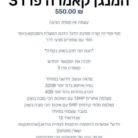
המנגן קאמרה פרו 3
550.00
₪
עוצמה אין סופית הגיעה
סוף סוף זה קורה ספינת הדגל הדגם המוצלח והמבוקש ביותר
חוזר עם שיפורים פורצי דרך
*הנגן הכי חזק בשוק נקודה*
תכירו את המטאור החדש
קאמרה פרו 3
מראה ועיצוב חדשני במיוחד
נפח איחסון גדול יותר 32GB
זיכרון מהירות גדול יותר 4GB
מצלמה אחורית 13MP עם האיכות הכי טובה בשוק
מצלמת סלפי קידמית 5MP עם איכות הכי טובה בשוק
מעבד עוצמתי במיוחד
אנדרואיד 13
חדש* אפשרות לחסימה הרמטית לצפייה בוידאו.(ושההתקנות
ישארו פתוחות)
מבחר ענק של משחקים הכי מתקדמים