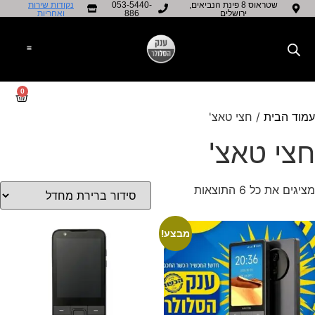
שטראוס 8 פינת הנביאים,
053-5440-
נקודות שירות
ירושלים
886
ואחריות​
0
מוד הבית
/ חצי טאצ'
צי טאצ'
יגים את כל ⁦6⁩ התוצאות
מבצע!