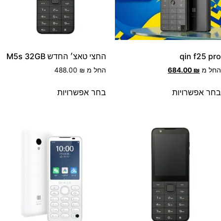
qin f25 pr
החצי טאצ׳ החדש M5s 32GB
חל מ
₪
684.00
החל מ
₪
488.00
חר אפשרויות
בחר אפשרויות