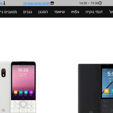
19:30 – 14:30
נקודות שירות ואחריות​
או
צ'
דגמי נוקיה
m5s
שיואמי
המנגן
נגנים
מטענים ניי