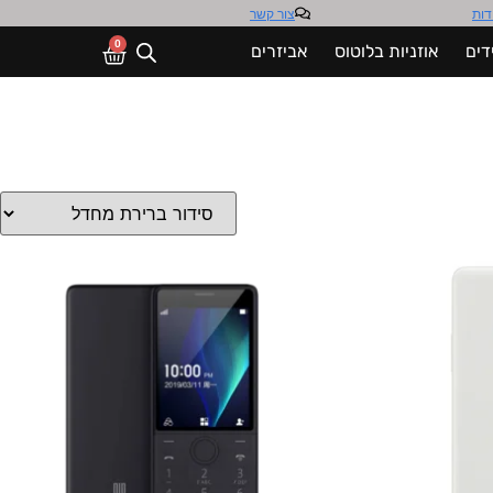
דות
צור קשר
0
דים
אוזניות בלוטוס
אביזרים